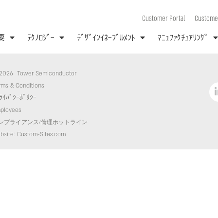
|
Customer Portal
Customer
要
ﾃｸﾉﾛｼﾞｰ
ﾃﾞｻﾞｲﾝｲﾈｰﾌﾞﾙﾒﾝﾄ
ﾏﾆｭﾌｧｸﾁｭｱﾘﾝｸﾞ
2026 Tower Semiconductor
rms & Conditions
ﾗｲﾊﾞｼｰﾎﾟﾘｼｰ
ployees
ンプライアンス/倫理ホットライン
bsite: Custom-Sites.com