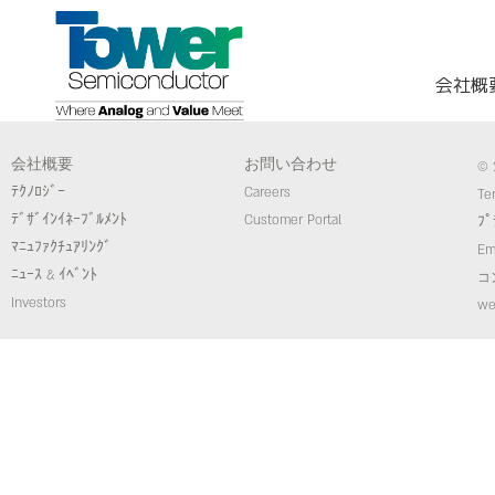
会社概
会社概要
お問い合わせ
© 
ﾃｸﾉﾛｼﾞｰ
Careers
Te
ﾃﾞｻﾞｲﾝｲﾈｰﾌﾞﾙﾒﾝﾄ
Customer Portal
ﾌﾟ
ﾏﾆｭﾌｧｸﾁｭｱﾘﾝｸﾞ
Em
ﾆｭｰｽ & ｲﾍﾞﾝﾄ
コ
Investors
we