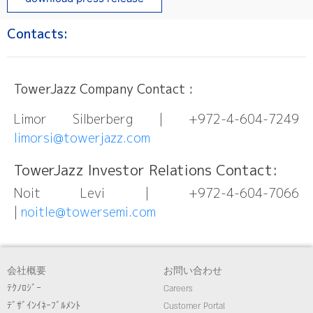
Contacts:
TowerJazz Company Contact :
Limor Silberberg | +972-4-604-7249
limorsi@towerjazz.com
TowerJazz Investor Relations Contact:
Noit Levi | +972-4-604-7066
|
noitle@towersemi.com
会社概要
お問い合わせ
ﾃｸﾉﾛｼﾞｰ
Careers
ﾃﾞｻﾞｲﾝｲﾈｰﾌﾞﾙﾒﾝﾄ
Customer Portal