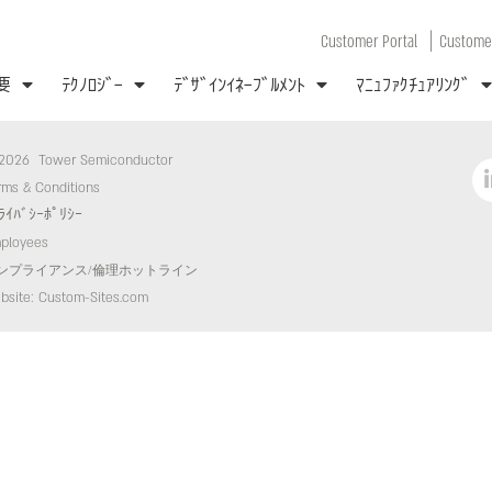
|
Customer Portal
Customer
要
ﾃｸﾉﾛｼﾞｰ
ﾃﾞｻﾞｲﾝｲﾈｰﾌﾞﾙﾒﾝﾄ
ﾏﾆｭﾌｧｸﾁｭｱﾘﾝｸﾞ
2026 Tower Semiconductor
rms & Conditions
ﾗｲﾊﾞｼｰﾎﾟﾘｼｰ
ployees
ンプライアンス/倫理ホットライン
bsite: Custom-Sites.com