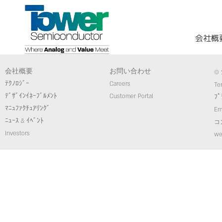
会社概
会社概要
お問い合わせ
© 
ﾃｸﾉﾛｼﾞｰ
Careers
Te
ﾃﾞｻﾞｲﾝｲﾈｰﾌﾞﾙﾒﾝﾄ
Customer Portal
ﾌﾟ
ﾏﾆｭﾌｧｸﾁｭｱﾘﾝｸﾞ
Em
ﾆｭｰｽ & ｲﾍﾞﾝﾄ
コ
Investors
we