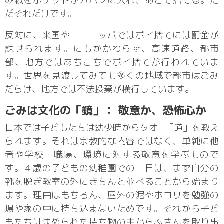
み紙をポケットかカバンに入れ、あとで捨てる。た
だそれだけです。
反対に、米国やヨーロッパではポイ捨てには罰金が
課せられます。にもかかわらず、高速道路、都市
部、地方ではあちこちでポイ捨てが行われていま
す。世界を見渡してみても多くの地域で都市はごみ
だらけ、地方では不法投棄が横行しています。
ごみは文化の「鏡」： 敬意か、恐怖心か
日本では子どもたちは幼少時からタオ=「道」を教え
られます。それは宗教的な内容ではなく、単純に他
者や学校・職場、環境に対する敬意を学ぶもので
す。４歳の子どもの幼稚園での一日は、まず自分の
靴を脱ぎ教室の外にきちんと並べることから始まり
ます。理由はもちろん、屋外の泥やホコリを勉強の
場や家の中に持ち込まないためです。それから子ど
もたちは決められた持ち物の中からふきんを取り出