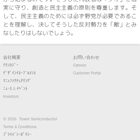
実に守り、創造と民主主義の原則を尊重します。そ
して、民主主義のためには必ず野党が必要であるこ
とを理解し、決してそうした反対勢力を「敵」とみ
なしたりはしないでしょう。
会社概要
お問い合わせ
ﾃｸﾉﾛｼﾞｰ
Careers
ﾃﾞｻﾞｲﾝｲﾈｰﾌﾞﾙﾒﾝﾄ
Customer Portal
ﾏﾆｭﾌｧｸﾁｭｱﾘﾝｸﾞ
ﾆｭｰｽ & ｲﾍﾞﾝﾄ
Investors
© 2026 Tower Semiconductor
Terms & Conditions
ﾌﾟﾗｲﾊﾞｼｰﾎﾟﾘｼｰ