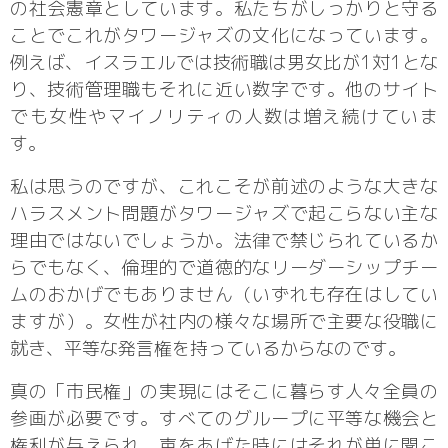
の社会憲章としています。私たちがしっかりと守る
ことでこれがタワージャズの文化になっています。
例えば、イスラエルでは技術職は男女比が1対1とな
り、技術管理職もそれに近い数字です。他のサイト
でも女性やマイノリティの人数は増え続けていま
す。
私は思うのですが、これこそが前述のような大きな
ハラスメント問題がタワージャズで起こらない主な
理由ではないでしょうか。法律で禁じられているか
らでもなく、倫理的で道徳的なリーダーシップチー
ムのおかげでもありません（いずれも存在はしてい
ますが）。女性が社内の様々な場所で主要な役職に
就き、平等な発言権を持っているからなのです。
真の「市民権」の実現にはそこに暮らす人々全員の
参画が必要です。すべてのグループに平等な機会と
権利が与えられ、声をあげた時にはそれが単に聞こ