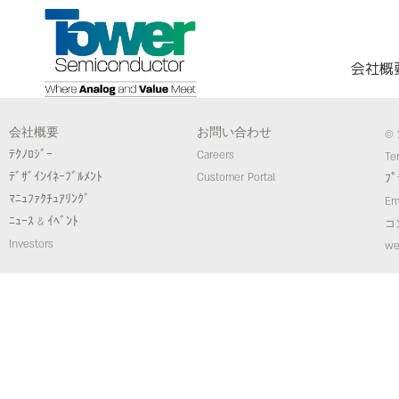
会社概
会社概要
お問い合わせ
© 
ﾃｸﾉﾛｼﾞｰ
Careers
Te
ﾃﾞｻﾞｲﾝｲﾈｰﾌﾞﾙﾒﾝﾄ
Customer Portal
ﾌﾟ
ﾏﾆｭﾌｧｸﾁｭｱﾘﾝｸﾞ
Em
ﾆｭｰｽ & ｲﾍﾞﾝﾄ
コ
Investors
we