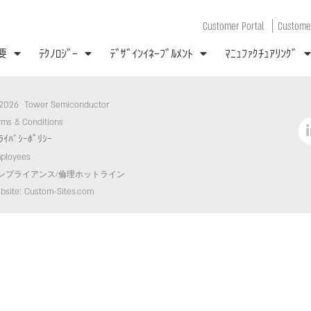
|
Customer Portal
Customer
要
ﾃｸﾉﾛｼﾞｰ
ﾃﾞｻﾞｲﾝｲﾈｰﾌﾞﾙﾒﾝﾄ
ﾏﾆｭﾌｧｸﾁｭｱﾘﾝｸﾞ
2026 Tower Semiconductor
rms & Conditions
ﾗｲﾊﾞｼｰﾎﾟﾘｼｰ
ployees
ンプライアンス/倫理ホットライン
bsite: Custom-Sites.com