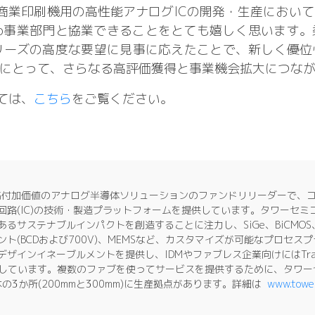
像度商業印刷機用の高性能アナログICの開発・生産におい
igo事業部門と協業できることをとても嬉しく思います。
goシリーズの高度な要望に見事に応えたことで、新しく優
リーズにとって、さらなる高評価獲得と事業機会拡大につな
ては、
こちら
をご覧ください。
SEM)は、高付加価値のアナログ半導体ソリューションのファンドリリーダー
路(IC)の技術・製造プラットフォームを提供しています。タワーセミ
サステナブルインパクトを創造することに注力し、SiGe、BiCMOS、
マネジメント(BCDおよび700V)、MEMSなど、カスタマイズが可能なプロ
ネーブルメントを提供し、IDMやファブレス企業向けにはTransfer Op
移管サービス)を提供しています。複数のファブを使ってサービスを提供するために、
る日本の3か所(200mmと300mm)に生産拠点があります。詳細は
www.towe