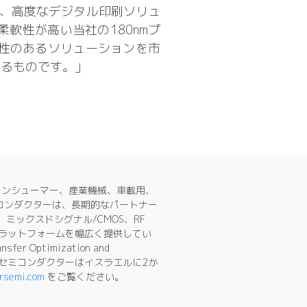
て、高度なデジタル印刷ソリュ
柔軟性が高い当社の180nmプ
位性のあるソリューションを市
がるものです。」
で、コンシューマー、産業機械、車載用、
コンダクターは、長期的なパートナー
ミックスドシグナル/CMOS、RF
セスプラットフォームを幅広く提供してい
timization and
タワーセミコンダクターはイスラエルに2か
rsemi.com
をご覧ください。