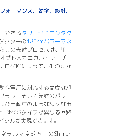
パフォーマンス、効率、設計、
ーである
タワーセミコンダク
ダクターの
180nmパワーマネ
たこの先端プロセスは、単一
オプトメカニカル・レーザー
ナログICによって、他のいか
い動作電圧に対応する高度なパ
イブラリ、そして先端のパワー
および自動車のような様々な市
やLDMOSタイプが異なる回路
イクルが実現できます。
ルマネジャーのShimon