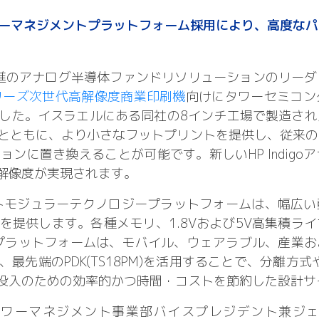
ワーマネジメントプラットフォーム採用により、高度な
進のアナログ半導体ファンドリソリューションのリーダ
goシリーズ次世代高解像度商業印刷機
向けにタワーセミコン
した。イスラエルにある同社の8インチ工場で製造され
とともに、より小さなフットプリントを提供し、従来の
に置き換えることが可能です。新しいHP Indigoア
解像度が実現されます。
ントモジュラーテクノロジープラットフォームは、幅広
提供します。各種メモリ、1.8Vおよび5V高集積ラ
のプラットフォームは、モバイル、ウェアラブル、産業
先端のPDK(TS18PM)を活用することで、分離方式
投入のための効率的かつ時間・コストを節約した設計サ
ワーマネジメント事業部バイスプレジデント兼ジェネラ