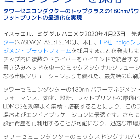
タワーセミコンダクターのトップクラスの180nmパ
フットプリントの最適化を実現
イスラエル、ミグダル ハエメク2020年4月23日－
先
ター
(NASDAQ/TASE:TSEM)は、本日、
HP社 Indi
ジメントプラットフォーム
を採用することを発表しま
チップ内に複数のドライバーをハイエンドで統合する
書き込みヘッドを単一のミックスシグナルソリューション
なる市販ソリューションよりも優れた、最先端の印刷
タワーセミコンダクターの180nm パワーマネジメ
フォーマンス、効率、設計、フットプリントの最適化を
LDMOSを効率よく集積・搭載することにより、こ
場およびエンドアプリケーションに最適です。さらに、最
設計資産を再利用することが可能になり、迅速な市場
タワーセミコンダクターのミックスドシグナル/パ