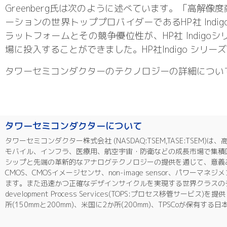
Greenberg氏は次のように述べています。「高解
ーションの世界トッププロバイダーであるHP社 Ind
ラットフォームとその競争優位性が、HP社 Indi
場に投入することができました。HP社Indigo シ
タワーセミコンダクターのテクノロジーの詳細につい
タワーセミコンダクターについて
タワーセミコンダクター株式会社 (NASDAQ:TSEM,TASE:T
モバイル、インフラ、医療用、航空宇宙・防衛などの成長市場で集積回
シップと先端の革新的なアナログテクノロジーの提供を通じて、意義ある
CMOS、CMOSイメージセンサ、non-image sensor、パワー
ます。また迅速かつ正確なデザインサイクルを実現する世界クラスのデザインイ
development Process Services(TOPS:プロセス
所(150mmと200mm)、米国に2か所(200mm)、TPSCoが保有す