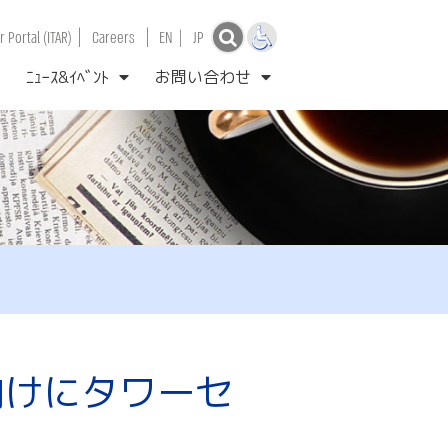
|
|
 Portal (ITAR)
Careers
EN
|
JP
ﾆｭｰｽ&ｲﾍﾞﾝﾄ
お問い合わせ
機向けにタワーセ