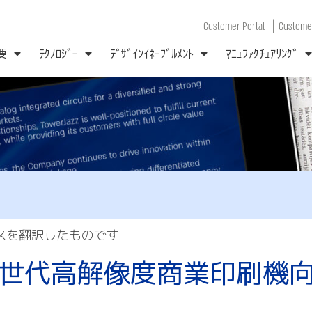
|
Customer Portal
Customer
要
ﾃｸﾉﾛｼﾞｰ
ﾃﾞｻﾞｲﾝｲﾈｰﾌﾞﾙﾒﾝﾄ
ﾏﾆｭﾌｧｸﾁｭｱﾘﾝｸﾞ
ースを翻訳したものです
ーズ次世代高解像度商業印刷