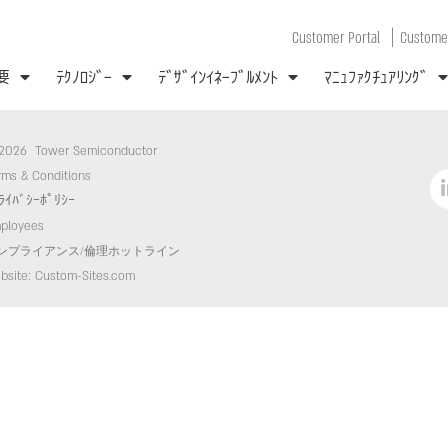
|
Customer Portal
Customer
要
ﾃｸﾉﾛｼﾞｰ
ﾃﾞｻﾞｲﾝｲﾈｰﾌﾞﾙﾒﾝﾄ
ﾏﾆｭﾌｧｸﾁｭｱﾘﾝｸﾞ
2026 Tower Semiconductor
rms & Conditions
ﾗｲﾊﾞｼｰﾎﾟﾘｼｰ
ployees
ンプライアンス/倫理ホットライン
bsite: Custom-Sites.com