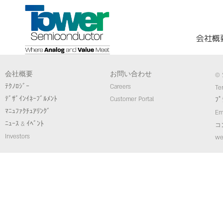
会社概
会社概要
お問い合わせ
© 
ﾃｸﾉﾛｼﾞｰ
Careers
Te
ﾃﾞｻﾞｲﾝｲﾈｰﾌﾞﾙﾒﾝﾄ
Customer Portal
ﾌﾟ
ﾏﾆｭﾌｧｸﾁｭｱﾘﾝｸﾞ
Em
ﾆｭｰｽ & ｲﾍﾞﾝﾄ
コ
Investors
we