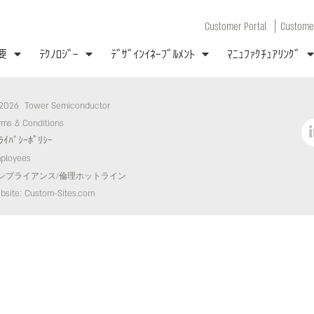
|
Customer Portal
Customer
要
ﾃｸﾉﾛｼﾞｰ
ﾃﾞｻﾞｲﾝｲﾈｰﾌﾞﾙﾒﾝﾄ
ﾏﾆｭﾌｧｸﾁｭｱﾘﾝｸﾞ
2026 Tower Semiconductor
rms & Conditions
ﾗｲﾊﾞｼｰﾎﾟﾘｼｰ
ployees
ンプライアンス/倫理ホットライン
bsite: Custom-Sites.com