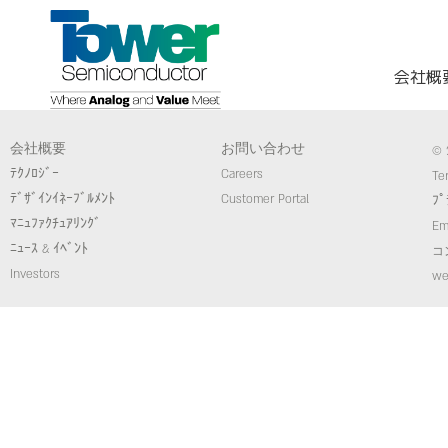
会社概
会社概要
お問い合わせ
© 
ﾃｸﾉﾛｼﾞｰ
Careers
Te
ﾃﾞｻﾞｲﾝｲﾈｰﾌﾞﾙﾒﾝﾄ
Customer Portal
ﾌﾟ
ﾏﾆｭﾌｧｸﾁｭｱﾘﾝｸﾞ
Em
ﾆｭｰｽ & ｲﾍﾞﾝﾄ
コ
Investors
we