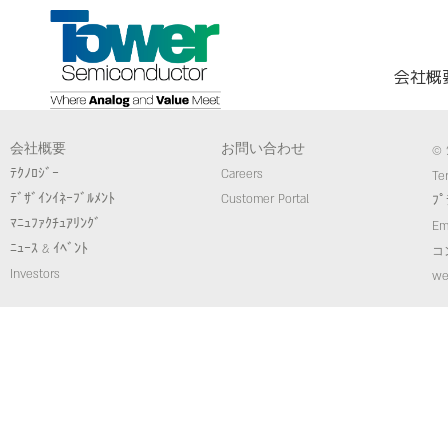
会社概
会社概要
お問い合わせ
© 
ﾃｸﾉﾛｼﾞｰ
Careers
Te
ﾃﾞｻﾞｲﾝｲﾈｰﾌﾞﾙﾒﾝﾄ
Customer Portal
ﾌﾟ
ﾏﾆｭﾌｧｸﾁｭｱﾘﾝｸﾞ
Em
ﾆｭｰｽ & ｲﾍﾞﾝﾄ
コ
Investors
we