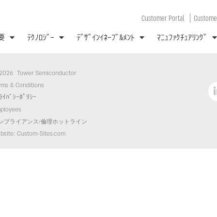
|
Customer Portal
Customer
要
ﾃｸﾉﾛｼﾞｰ
ﾃﾞｻﾞｲﾝｲﾈｰﾌﾞﾙﾒﾝﾄ
ﾏﾆｭﾌｧｸﾁｭｱﾘﾝｸﾞ
2026 Tower Semiconductor
rms & Conditions
ﾗｲﾊﾞｼｰﾎﾟﾘｼｰ
ployees
ンプライアンス/倫理ホットライン
bsite: Custom-Sites.com