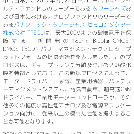
市（日本）、2017年3月27日 –
グローバルスペシャ
ルティファンドリのリーダーである
タワージャズ
お
よび日本におけるアナログファンドリのリーダーで
ある
パナソニック・タワージャズ セミコンダクター
株式会社 TPSCo
は、最大200Vまでの破壊電圧を保
障する、新開発の180nm Bipolar-CMOS-
DMOS（BCD）パワーマネジメントテクノロジープ
ラットフォームの提供開始を発表しました。このプ
ロセスは、ディープトレンチ分離及び埋め込み酸化
膜を特徴としており、この新規プロセスによって、
モータードライバー、家電、産業用機器、バッテリ
ーマネジメントシステム、電気自動車、超高速GaN
ドライバー、工業用モーターコントローラや、その
他多くの幅広い高性能アナログ及び電源アプリケー
ション向けに、従来以上の優れた性能を提供するこ
とが可能となります。