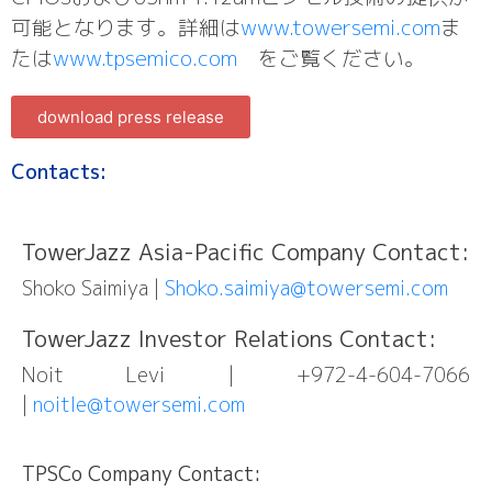
可能となります。詳細は
www.towersemi.com
ま
たは
www.tpsemico.com
をご覧ください。
download press release
Contacts:
TowerJazz Asia-Pacific Company Contact:
Shoko Saimiya |
Shoko.saimiya@towersemi.com
TowerJazz Investor Relations Contact:
Noit Levi | +972-4-604-7066
|
noitle@towersemi.com
TPSCo Company Contact: