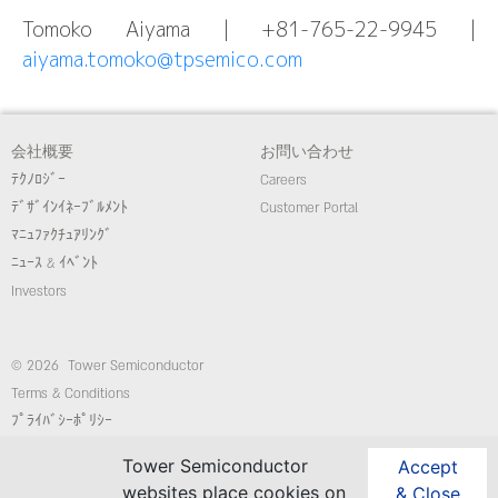
Tomoko Aiyama | +81-765-22-9945 |
aiyama.tomoko@tpsemico.com
会社概要
お問い合わせ
ﾃｸﾉﾛｼﾞｰ
Careers
ﾃﾞｻﾞｲﾝｲﾈｰﾌﾞﾙﾒﾝﾄ
Customer Portal
ﾏﾆｭﾌｧｸﾁｭｱﾘﾝｸﾞ
ﾆｭｰｽ & ｲﾍﾞﾝﾄ
Investors
© 2026 Tower Semiconductor
Terms & Conditions
ﾌﾟﾗｲﾊﾞｼｰﾎﾟﾘｼｰ
Employees
Tower Semiconductor
Accept
コンプライアンス/倫理ホットライン
websites place cookies on
& Close