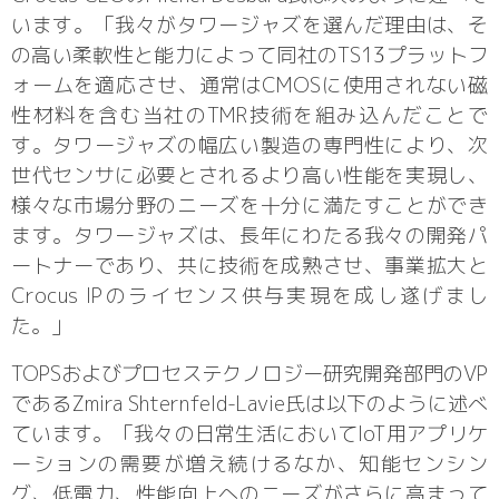
います。「我々がタワージャズを選んだ理由は、そ
の高い柔軟性と能力によって同社のTS13プラットフ
ォームを適応させ、通常はCMOSに使用されない磁
性材料を含む当社のTMR技術を組み込んだことで
す。タワージャズの幅広い製造の専門性により、次
世代センサに必要とされるより高い性能を実現し、
様々な市場分野のニーズを十分に満たすことができ
ます。タワージャズは、長年にわたる我々の開発パ
ートナーであり、共に技術を成熟させ、事業拡大と
Crocus IPのライセンス供与実現を成し遂げまし
た。」
TOPSおよびプロセステクノロジー研究開発部門のVP
であるZmira Shternfeld-Lavie氏は以下のように述べ
ています。「我々の日常生活においてIoT用アプリケ
ーションの需要が増え続けるなか、知能センシン
グ、低電力、性能向上へのニーズがさらに高まって