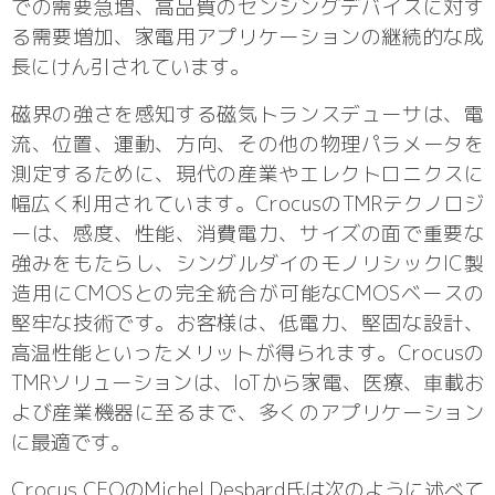
での需要急増、高品質のセンシングデバイスに対す
る需要増加、家電用アプリケーションの継続的な成
長にけん引されています。
磁界の強さを感知する磁気トランスデューサは、電
流、位置、運動、方向、その他の物理パラメータを
測定するために、現代の産業やエレクトロニクスに
幅広く利用されています。CrocusのTMRテクノロジ
ーは、感度、性能、消費電力、サイズの面で重要な
強みをもたらし、シングルダイのモノリシックIC製
造用にCMOSとの完全統合が可能なCMOSベースの
堅牢な技術です。お客様は、低電力、堅固な設計、
高温性能といったメリットが得られます。Crocusの
TMRソリューションは、IoTから家電、医療、車載お
よび産業機器に至るまで、多くのアプリケーション
に最適です。
Crocus CEOのMichel Desbard氏は次のように述べて