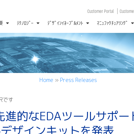
|
Customer Portal
Customer
要
ﾃｸﾉﾛｼﾞｰ
ﾃﾞｻﾞｲﾝｲﾈｰﾌﾞﾙﾒﾝﾄ
ﾏﾆｭﾌｧｸﾁｭｱﾘﾝｸﾞ
Home
»
Press Releases
訳です
先進的なEDAツールサポー
hoデザインキットを発表