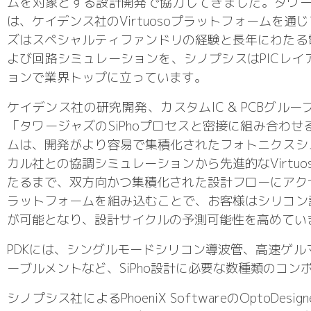
ムを対象とする設計開発で協力してきました。タワージ
は、ケイデンス社のVirtuosoプラットフォーム
ズはスペシャルティファンドリの経験と長年にわたる
よび回路シミュレーションを、シノプシスはPICレ
ョンで業界トップに立っています。
ケイデンス社の研究開発、カスタムIC & PCBグルー
「タワージャズのSiPhoプロセスと密接に組み合わせ
ムは、開発がより容易で集積化されたフォトニクスシ
カル社との協調シミュレーションから先進的なVirt
たるまで、双方向かつ集積化された設計フローにアクセ
ラットフォームを組み込むことで、お客様はシリコン
が可能となり、設計サイクルの予測可能性を高めてい
PDKには、シングルモードシリコン導波管、高速ゲル
ーブルメントなど、SiPho設計に必要な数種類のコン
シノプシス社によるPhoeniX SoftwareのOpto