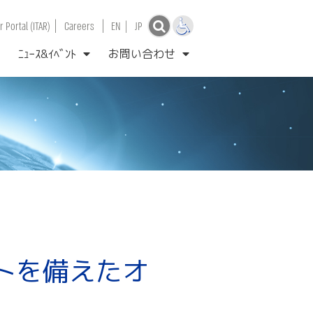
|
|
 Portal (ITAR)
Careers
EN
|
JP
ﾆｭｰｽ&ｲﾍﾞﾝﾄ
お問い合わせ
トを備えたオ