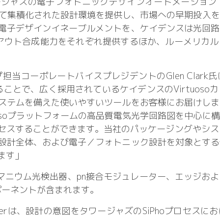
ャズの電子フォトニックデザインオートメーション（E
を通じて集積化された設計環境を提供し、市場への早期投入
電子デザインイネーブルメントを、ケイデンスは光回路
イアウト合成能力をそれぞれ提供するほか、ルーメリカ
プ担当コーポレートバイスプレジデントのGlen Clar
ることで、広く採用されているケイデンスのVirtuoso
ステムを備えた使いやすいツールをお客様にお届けしま
uosoプラットフォームの高品質電気光学回路図を中心に
スすることができます。当社のパッケージングやシステム分
設計全体、および電子／フォトニック設計を対象とする
ます」
マニウム光検出器、pn接合モジュレーター、エッジお
ポーネントが含まれます。
Designerは、設計の意図をタワージャズのSiPhoプロ