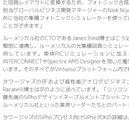
た回路レイアウトに変換するため、フォトニック合成を使
担当グローバルビジネス開発マネージャーのNiek N
めに当社の集積フォトニックシミュレーターを使って
ことができます」
ルーメリカル社のCTOであるJames Pond博士
緊密に連携し、ルーメリカルの光集積回路シミュレータ
供しています。単体PICシミュレーションに加
INTERCONNECTやSpectre AMS Desi
います。そのすべてがVirtuosoプラットフォーム内
タワージャズのRFおよび高性能アナログビジネス
Racanelli博士は次のように述べています。「シ
最先端のSiPhoデザインイネーブルメントプラット
ルーメリカル社といった業界リーダーたちとのパート
タワージャズのSiPhoプロセス向けSiPho PDKの詳細は