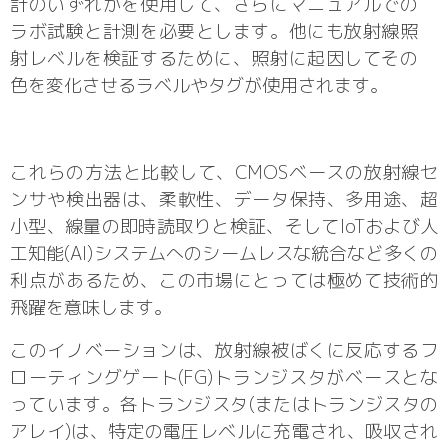
計のいずれかを使用して、さらにマニュアルでの
ラボ試験と計測を必要とします。他にも放射線照
射レベルを検証するために、照射に起因してその
色を変化させるラベルやタグが使用されます。
これらの方法と比較して、CMOSベースの放射線セ
ンサや検出器は、柔軟性、データ保持、多用途、超
小型、線量の即時読取りと検証、そしてIoTおよび人
工知能(AI)システムへのシームレスな統合など多くの
利点があるため、この市場にとっては極めて技術的
飛躍を意味します。
このイノベーションは、放射線被ばくに反応するフ
ローティングゲート(FG)トランジスタがベースとな
っています。各トランジスタ(またはトランジスタの
アレイ)は、特定の電圧レベルに充電され、吸収され