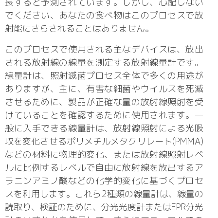
長すると予測されています。しかし、心配しない
でください、あなたの食べ物はこのプロセスで放
射能にさらされることはありません。
このプロセスで使用される主なデバイスは、放出
される放射線の線量を測定する放射線量計です。
線量計は、照射滅菌プロセス全体で多くの用途が
ありますが、主に、有害な細菌やウイルスを死滅
させるために、製品が正確な量の放射線照射を受
けていることを確認するために使用されます。一
般に入手できる線量計は、放射線照射による光吸
収を変化させるポリメチルメタクリレート(PMMA)
などの材料に物理的変化、または放射線照射レベ
ルに比例するレベルで自由に放射線を放出するア
ラニンアミノ酸などの化学的変化に基づくプロセ
スを利用します。これら2種類の線量計は、線量の
読取り、検証のために、分光光度計またはEPR分光