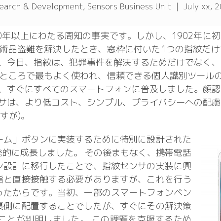
earch & Development, Sensors Business Unit
| July xx, 
0年以上にわたる周知の事実です。しかし、1902年に
術品盗難を解決したとき、窓枠に付いた1つの指紋だけ
、今日、指紋は、犯罪事件を解決するためだけでなく、
ところで最もよく使われ、信頼できる個人識別ツールの
、すぐにすべてのスマートフォンに普及しました。顔認
サは、より低コスト、シンプル、プライバシーへの配慮
すが)。
ーム」ボタンに実装するために特別に設計された
的に成長しました。 その後まもなく、携帯電話
ン設計に移行したことで、指紋センサの実装に興
指と直接接触する必要がありますが、これを行う
ったからです。当初、一部のスマートフォンベン
裏側に配置することでしたが、すぐにその解決策
ことが判明しました。 この課題を克服するため