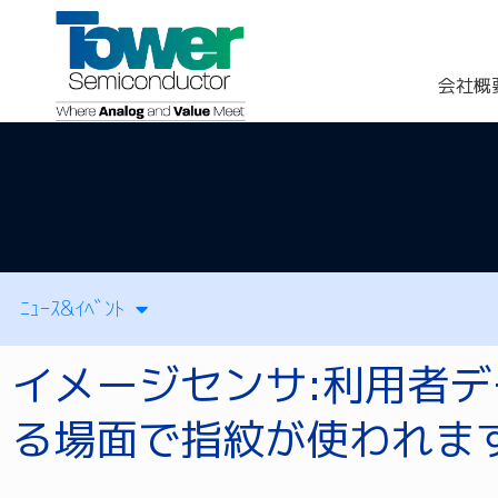
会社概
ﾆｭｰｽ&ｲﾍﾞﾝﾄ
イメージセンサ:利用者
る場面で指紋が使われま