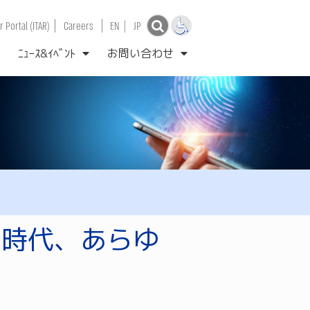
|
|
 Portal (ITAR)
Careers
EN
|
JP
ﾆｭｰｽ&ｲﾍﾞﾝﾄ
お問い合わせ
ィ時代、あらゆ