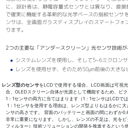
に、設計者は、静電容量式センサとは異なり、直接接
で確実に機能する革新的な光学ベースの指紋センサを
ンサは、全画面ガラスディスプレイのスマートフォ
ります。
2つの主要な「アンダースクリーン」光センサ技術が
システムレンズを使用し、そして5~6ミクロン
レンズを使用せず、そのため50μm前後の大きな
レンズ型のセンサ
をLCDで使用する場合、LCD画面は可視
合、OLEDスクリーン自体が光源として機能するため、ピク
1：1センサの両方に当てはまります（1：1センサはLCDで
1：1センサを使用する理由は、レンズ型よりもはるかに
ンサの高さです。 背面のバッテリーと画面の間にわずか0.
非常に重要になります。 しかし、レンズの不足は、光を
フィルター）技術ソリューションの開発を推進するという