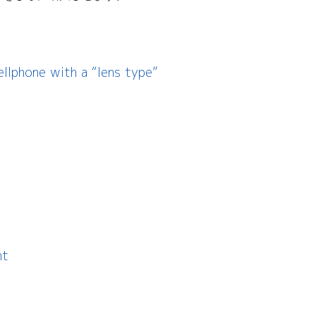
llphone with a “lens type”
nt