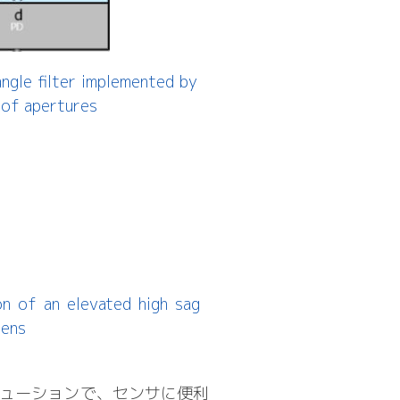
ngle filter implemented by
 of apertures
n of an elevated high sag
lens
ューションで、センサに便利