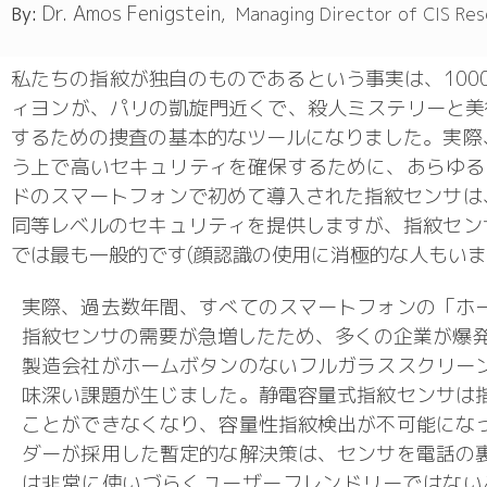
Dr. Amos Fenigstein
By:
, Managing
Director of CIS Res
私たちの指紋が独自のものであるという事実は、100
ィヨンが、パリの凱旋門近くで、殺人ミステリーと美
するための捜査の基本的なツールになりました。実際
う上で高いセキュリティを確保するために、あらゆる
ドのスマートフォンで初めて導入された指紋センサは
同等レベルのセキュリティを提供しますが、指紋セン
では最も一般的です(顔認識の使用に消極的な人もいま
実際、過去数年間、すべてのスマートフォンの「ホ
指紋センサの需要が急増したため、多くの企業が爆発
製造会社がホームボタンのないフルガラススクリー
味深い課題が生じました。静電容量式指紋センサは
ことができなくなり、容量性指紋検出が不可能にな
ダーが採用した暫定的な解決策は、センサを電話の
は非常に使いづらくユーザーフレンドリーではない