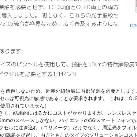
触を必要とせず、LCD画面とOLED画面の両方
導入しました。 間もなく、これらの光学指紋セ
ンとの統合が容易なため、広く普及するようにな
あります:
サイズのピクセルを使用して、指紋を50umの特徴解像
ピクセルを必要とする1:1センサ
光を透過しないため、近赤外線領域に内部光源を必要とします。
セルは可視光に敏感であることが要求されます。 これは、OL
は使用されていません）
大きく、結果的にはるかにコストがかかりますが、レンズレス
6mmのスペースしかない、ハイエンドの5Gスマートフォンでは
ピクセルに注ぎ込む（コリメータ）だけでなく、周辺光をフィ
他の課題を提起し、両方ともこのタイプのソリューションコス