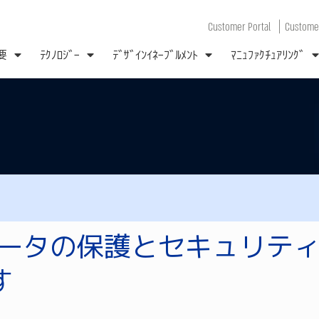
|
Customer Portal
Customer
要
ﾃｸﾉﾛｼﾞｰ
ﾃﾞｻﾞｲﾝｲﾈｰﾌﾞﾙﾒﾝﾄ
ﾏﾆｭﾌｧｸﾁｭｱﾘﾝｸﾞ
データの保護とセキュリテ
す