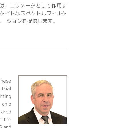
スは、コリメータとして作用す
タイトなスペクトルフィルタ
ューションを提供します。
these
trial
rting
 chip
rared
f the
S and