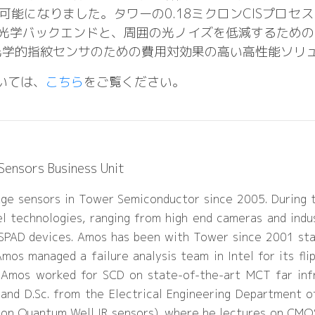
能になりました。タワーの0.18ミクロンCISプロセ
光学バックエンドと、周囲の光ノイズを低減するための
、光学的指紋センサのための費用対効果の高い高性能ソリ
いては、
こちら
をご覧ください。
Sensors Business Unit
mage sensors in Tower Semiconductor since 2005. During 
 technologies, ranging from high end cameras and indus
d SPAD devices. Amos has been with Tower since 2001 sta
mos managed a failure analysis team in Intel for its flip
, Amos worked for SCD on state-of-the-art MCT far inf
. and D.Sc. from the Electrical Engineering Department o
95 on Quantum Well IR sensors), where he lectures on CMO