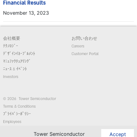
Financial Results
November 13, 2023
会社概要
お問い合わせ
ﾃｸﾉﾛｼﾞｰ
Careers
ﾃﾞｻﾞｲﾝｲﾈｰﾌﾞﾙﾒﾝﾄ
Customer Portal
ﾏﾆｭﾌｧｸﾁｭｱﾘﾝｸﾞ
ﾆｭｰｽ & ｲﾍﾞﾝﾄ
Investors
© 2026 Tower Semiconductor
Terms & Conditions
ﾌﾟﾗｲﾊﾞｼｰﾎﾟﾘｼｰ
Employees
コンプライアンス/倫理ホットライン
Tower Semiconductor
Accept