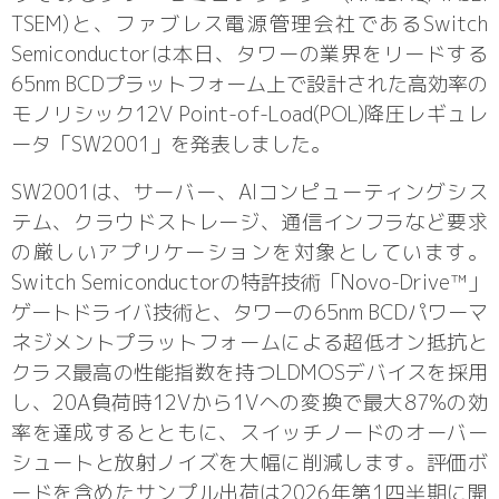
TSEM)と、ファブレス電源管理会社であるSwitch
Semiconductorは本日、タワーの業界をリードする
65nm BCDプラットフォーム上で設計された高効率の
モノリシック12V Point-of-Load(POL)降圧レギュレ
ータ「SW2001」を発表しました。
SW2001は、サーバー、AIコンピューティングシス
テム、クラウドストレージ、通信インフラなど要求
の厳しいアプリケーションを対象としています。
Switch Semiconductorの特許技術「Novo-Drive™」
ゲートドライバ技術と、タワーの65nm BCDパワーマ
ネジメントプラットフォームによる超低オン抵抗と
クラス最高の性能指数を持つLDMOSデバイスを採用
し、20A負荷時12Vから1Vへの変換で最大87%の効
率を達成するとともに、スイッチノードのオーバー
シュートと放射ノイズを大幅に削減します。評価ボ
ードを含めたサンプル出荷は2026年第1四半期に開