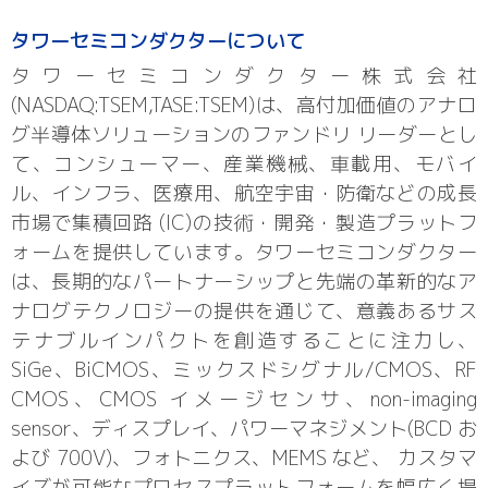
タワーセミコンダクターについて
タワーセミコンダクター株式会社
(NASDAQ:TSEM,TASE:TSEM)は、高付加価値のアナロ
グ半導体ソリューションのファンドリ リーダーとし
て、コンシューマー、産業機械、車載用、モバイ
ル、インフラ、医療用、航空宇宙・防衛などの成長
市場で集積回路 (IC)の技術・開発・製造プラットフ
ォームを提供しています。タワーセミコンダクター
は、長期的なパートナーシップと先端の革新的なア
ナログテクノロジーの提供を通じて、意義あるサス
テナブルインパクトを創造することに注力し、
SiGe、BiCMOS、ミックスドシグナル/CMOS、RF
CMOS、CMOS イメージセンサ、non-imaging
sensor、ディスプレイ、パワーマネジメント(BCD お
よび 700V)、フォトニクス、MEMS など、 カスタマ
イズが可能なプロセスプラットフォームを幅広く提