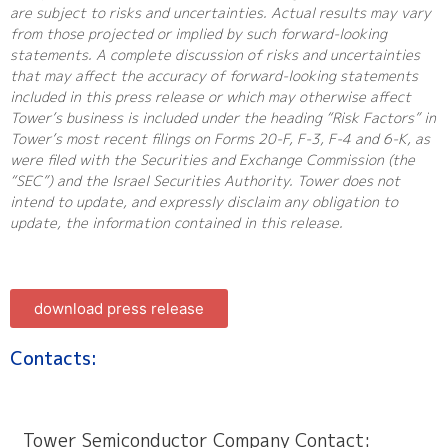
are subject to risks and uncertainties. Actual results may vary
from those projected or implied by such forward-looking
statements. A complete discussion of risks and uncertainties
that may affect the accuracy of forward-looking statements
included in this press release or which may otherwise affect
Tower’s business is included under the heading “Risk Factors” in
Tower’s most recent filings on Forms 20-F, F-3, F-4 and 6-K, as
were filed with the Securities and Exchange Commission (the
“SEC”) and the Israel Securities Authority. Tower does not
intend to update, and expressly disclaim any obligation to
update, the information contained in this release.
download press release
Contacts:
Tower Semiconductor Company Contact: