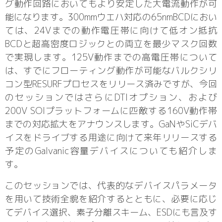
グ動作回路においてもより安定した大電流動作が可
能になります。300mmウエハ対応の65nmBCDにおい
ては、24Vまでの動作電圧帯に向けて低オン抵抗
BCDと超高密度ロジックとの両立を最少マスク回数
で実現します。125V動作までの高電圧帯について
は、すでにフローティング動作が可能なバルクシリ
コン型RESURFプロセスをリリース済みですが、今回
のセッションではさらにDTIオプション、および
200V SOIプラットフォームに匹敵する160V動作帯
までの対応拡大をアナウンスします。GaNやSiCデバ
イスをドライブする用途に向けて来年リリースする
予定のGalvanic容量デバイスについても紹介しま
す。
このセッションでは、代表的なデバイスパラメータ
を用いて技術全貌を紹介するとともに、必要に応じ
てデバイス選択、素子分離スキーム、ESDにも言及す