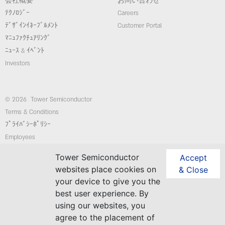
会社概要
お問い合わせ
ﾃｸﾉﾛｼﾞｰ
Careers
ﾃﾞｻﾞｲﾝｲﾈｰﾌﾞﾙﾒﾝﾄ
Customer Portal
ﾏﾆｭﾌｧｸﾁｭｱﾘﾝｸﾞ
ﾆｭｰｽ & ｲﾍﾞﾝﾄ
Investors
© 2026 Tower Semiconductor
Terms & Conditions
ﾌﾟﾗｲﾊﾞｼｰﾎﾟﾘｼｰ
Employees
コンプライアンス/倫理ホットライン
Tower Semiconductor
Accept
website: Custom-Sites.com
websites place cookies on
& Close
your device to give you the
best user experience. By
Follow Us
using our websites, you
agree to the placement of